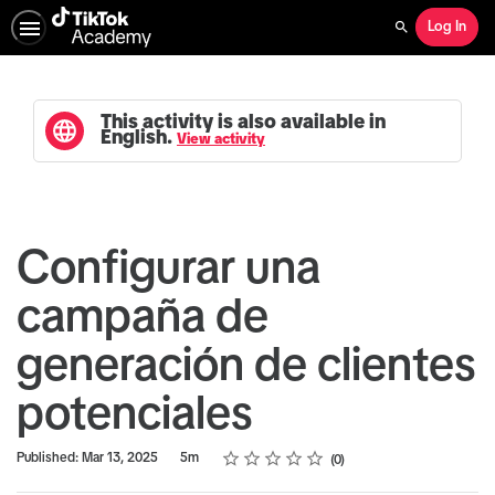
Log In
Search
This activity is also available in
English.
View activity
Configurar una
campaña de
generación de clientes
potenciales
Rating
1 star
2 stars
3 stars
4 stars
5 stars
Duration
Average rating: 0
No reviews
Published: Mar 13, 2025
5m
0