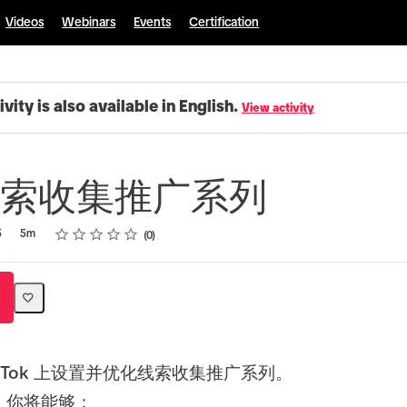
Videos
Webinars
Events
Certification
ivity is also available in English.
View activity
索收集推广系列
Rating
1 star
2 stars
3 stars
4 stars
5 stars
5
5m
0
ikTok 上设置并优化线索收集推广系列。
，你将能够：