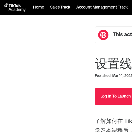
Home
Sales Track
Account Management Track
This act
设置线
Duration
Average rating: 0
No reviews
Published: Mar 14, 202
Log In To Launch
了解如何在 T
学习本课程后