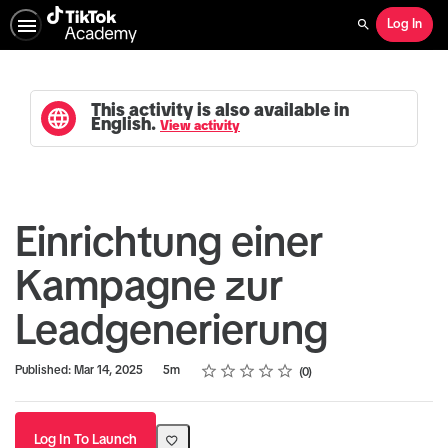
Log In
Search
This activity is also available in
English.
View activity
Einrichtung einer
Kampagne zur
Leadgenerierung
Rating
1 star
2 stars
3 stars
4 stars
5 stars
Duration
Average rating: 0
No reviews
Published: Mar 14, 2025
5m
0
Log In To Launch