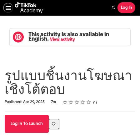
Log In
Search
This activity is also available in
English.
View activity
รูปแบบชิ้นงานโฆษณา
เชิงโต้ตอบ
Rating
1 star
2 stars
3 stars
4 stars
5 stars
Duration
Average rating: 5.0
1 review
Published: Apr 29, 2025
7m
1
Log In To Launch