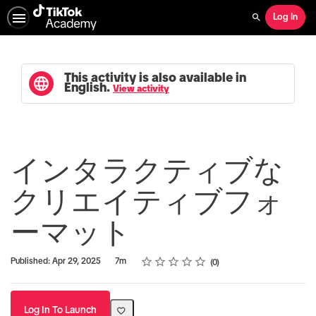
Log In
Search
This activity is also available in
English.
View activity
インタラクティブな
クリエイティブフォ
ーマット
Rating
1 star
2 stars
3 stars
4 stars
5 stars
Duration
Average rating: 0
No reviews
Published: Apr 29, 2025
7m
0
Log In To Launch